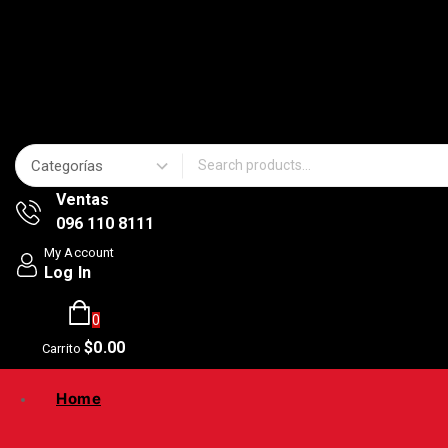
Search for:
Ventas
096 110 8111
My Account
Log In
0
$
0
.00
Carrito
Home