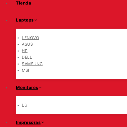
Tienda
Laptops
LENOVO
ASUS
HP
DELL
SAMSUNG
MSI
Monitores
LG
Impresoras