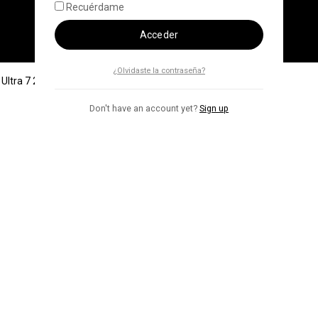
Recuérdame
Acceder
¿Olvidaste la contraseña?
e Ultra 7 256v 1TB SSD 16GB RAM 16″ Touch
Don't have an account yet?
Sign up