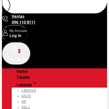
Ventas
096 110 8111
My Account
Log In
0
$
0
.00
Carrito
Home
Tienda
Laptops
LENOVO
ASUS
HP
DELL