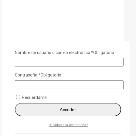
Nombre de usuario o correo electrónico
*
Obligatorio
Tablet Lenovo Yoga TAB Snapdragon 8 Gen. 3 12GB
RAM 256 SSD Lápiz + Teclado
Contraseña
*
Obligatorio
0
out of 5
$
739,99
Recuérdame
Acceder
¿Olvidaste la contraseña?