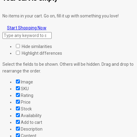
No items in your cart. Go on, fill it up with something you love!
Start Shopping Now
Hide similarities
Highlight differences
Select the fields to be shown. Others will be hidden. Drag and drop to
rearrange the order.
Image
SKU
Rating
Price
Stock
Availability
Add to cart
Description
Content