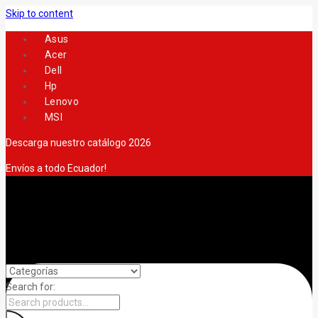
Skip to content
Asus
Acer
Dell
Hp
Lenovo
MSI
Descarga nuestro catálogo 2026
Envíos a todo Ecuador!
Search for: