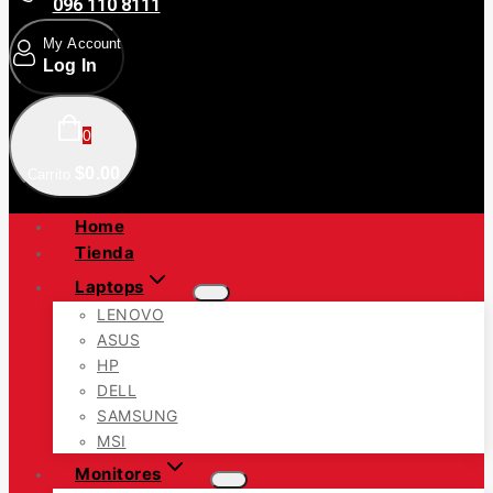
096 110 8111
My Account
Log In
0
$
0
.00
Carrito
Home
Tienda
Laptops
LENOVO
ASUS
HP
DELL
SAMSUNG
MSI
Monitores