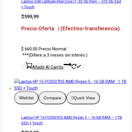
Laptop Dell Latitude Intel Core I7 -32 Gb Ram – 512 Gb Ssd
+ Touch
$
599,99
Precio Oferta | (Efectivo-transferencia)
$ 660.00
Precio Normal
***(Difiere a 3 meses sin interés )
Añadir Al Carrito
Wishlist
Compare
Quick View
Laptop HP 15-FC0507DS AMD Ryzen 5 – 16 GB RAM – 1 TB
SSD + Touch