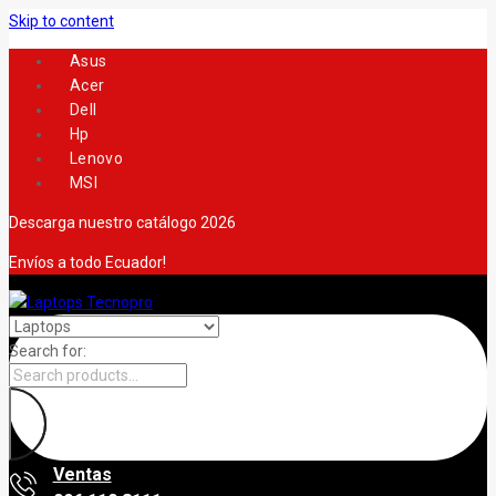
Skip to content
Asus
Acer
Dell
Hp
Lenovo
MSI
Descarga nuestro catálogo 2026
Envíos a todo Ecuador!
Search for:
Ventas