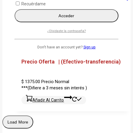
Recuérdame
Wishlist
Compare
Quick View
Acceder
¿Olvidaste la contraseña?
Laptop HP Probook 440 14 G11 Intel Core Ultra 7 155U 1TB
SSD 32 GB RAM 14″ Touch
Don't have an account yet?
Sign up
$
1.249,99
Precio Oferta | (Efectivo-transferencia)
$ 1375.00
Precio Normal
***(Difiere a 3 meses sin interés )
Añadir Al Carrito
Load More