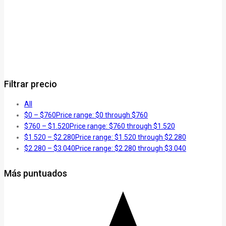
Filtrar precio
All
$
0
–
$
760
Price range: $0 through $760
$
760
–
$
1.520
Price range: $760 through $1.520
$
1.520
–
$
2.280
Price range: $1.520 through $2.280
$
2.280
–
$
3.040
Price range: $2.280 through $3.040
Más puntuados