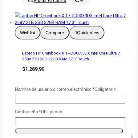
Añadir Al Carrito
Wishlist
Compare
Quick View
Laptop HP Omnibook X 17-DD0033DX Intel Core Ultra 7
258V 2TB SSD 32GB RAM 17.3″ Touch
$
1.289,99
Precio Oferta | (Efectivo-transferencia)
Nombre de usuario o correo electrónico
*
Obligatorio
$ 1419.00
Precio Normal
***(Difiere a 3 meses sin interés )
Contraseña
*
Obligatorio
Añadir Al Carrito