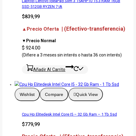
Laptop Lenovo IdeaPad Slim 3 15AHP10 15.3 RAM 16GB
SSD 512GB RYZEN 7 IA
$
839,99
| (Efectivo-transferencia)
▲Precio Oferta
▼Precio Normal
$ 924.00
(Difiere a 3 meses sin interés o hasta 36 con interés)
Añadir Al Carrito
Wishlist
Compare
Quick View
Cpu Hp Elitedesk Intel Core I5 – 32 Gb Ram – 1 Tb Ssd
$
779,99