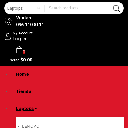
Search for:
Ventas
096 110 8111
My Account
Log In
0
$
0
.00
Carrito
Home
Tienda
Laptops
LENOVO