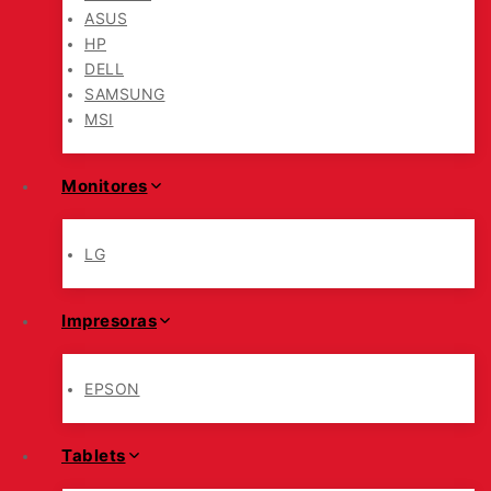
ASUS
HP
DELL
SAMSUNG
MSI
Monitores
LG
Impresoras
EPSON
Tablets