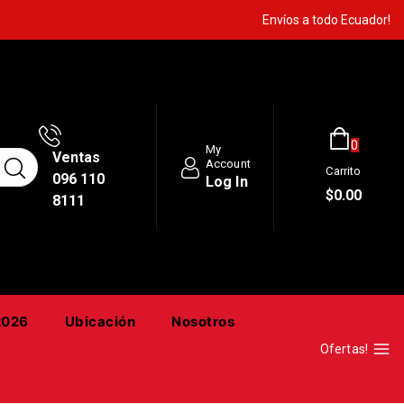
Envíos a todo Ecuador!
0
My
Ventas
Account
Carrito
096 110
Log In
$
0
.00
8111
2026
Ubicación
Nosotros
Ofertas!