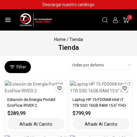
Skip
Descarga nuestro catálogo
to
content
0
Home
/
Tienda
Tienda
Filter
Estación de Energía Portátil
Laptop HP 15-FD0068 Intel i7
EcoFlow RIVER 2
1TB SSD 16GB RAM 15.6″ FHD
$
289,99
$
799,99
Añadir Al Carrito
Añadir Al Carrito