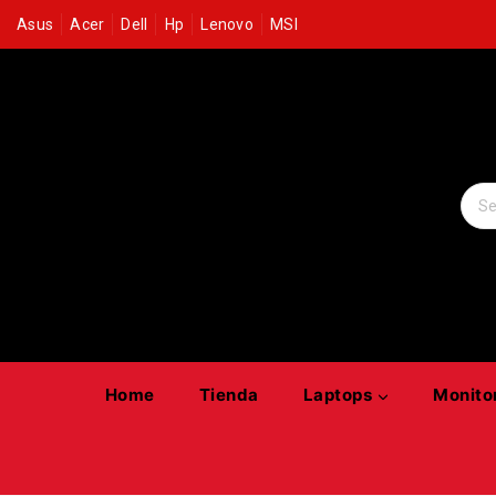
Skip
Asus
Acer
Dell
Hp
Lenovo
MSI
to
content
Searc
Home
Tienda
Laptops
Monito