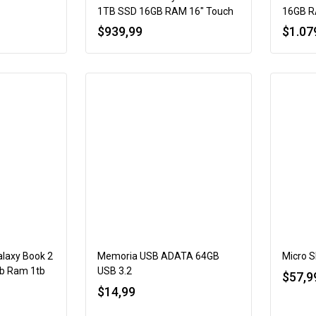
1TB SSD 16GB RAM 16″ Touch
16GB R
$
939,99
$
1.07
laxy Book 2
Memoria USB ADATA 64GB
Micro 
gb Ram 1tb
USB 3.2
$
57,9
$
14,99