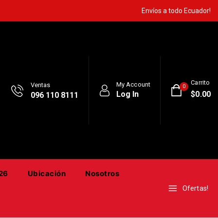
Envíos a todo Ecuador!
Carrito
My Account
Ventas
0
Log In
$
0
.00
096 110 8111
26
Ubicación
Nosotros
Ofertas!