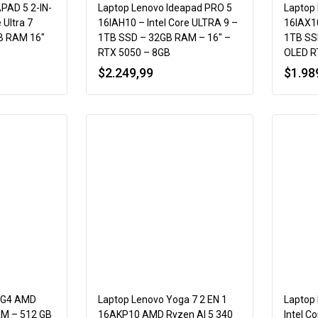
PAD 5 2-IN-
Laptop Lenovo Ideapad PRO 5
Laptop 
 Ultra 7
16IAH10 – Intel Core ULTRA 9 –
16IAX10
B RAM 16″
1TB SSD – 32GB RAM – 16″ –
1TB SS
RTX 5050 – 8GB
OLED R
$
2.249,99
$
1.98
 G4 AMD
Laptop Lenovo Yoga 7 2 EN 1
Laptop
AM – 512 GB
16AKP10 AMD Ryzen AI 5 340
Intel C