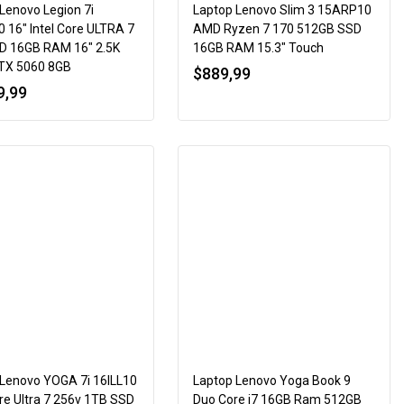
Lenovo Legion 7i
Laptop Lenovo Slim 3 15ARP10
 16″ Intel Core ULTRA 7
AMD Ryzen 7 170 512GB SSD
D 16GB RAM 16″ 2.5K
16GB RAM 15.3″ Touch
TX 5060 8GB
$
889,99
9,99
 Lenovo YOGA 7i 16ILL10
Laptop Lenovo Yoga Book 9
ore Ultra 7 256v 1TB SSD
Duo Core i7 16GB Ram 512GB