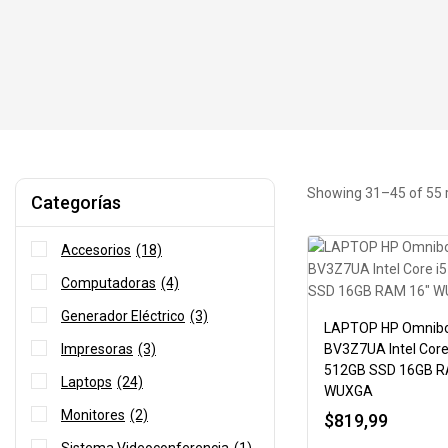
Showing 31–
45
of
55
Categorías
Accesorios
(18)
Computadoras
(4)
Generador Eléctrico
(3)
LAPTOP HP Omnibo
Impresoras
(3)
BV3Z7UA Intel Core
512GB SSD 16GB R
Laptops
(24)
WUXGA
Monitores
(2)
$
819,99