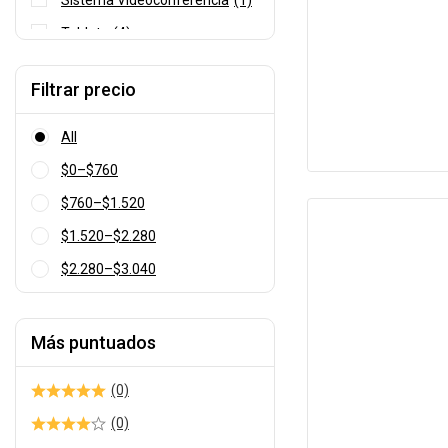
Sistema Videoconferencia
(1)
Tablets
(4)
Filtrar precio
All
$
0
–
$
760
Price
$
760
–
$
1.520
range:
Price
$0
$
1.520
–
$
2.280
range:
Price
through
$760
$
2.280
–
$
3.040
range:
Price
$760
through
$1.520
range:
$1.520
through
$2.280
Más puntuados
$2.280
through
$3.040
(0)
(0)