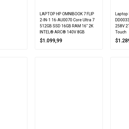
LAPTOP HP OMNIBOOK 7 FLIP
Laptop
2-IN-1 16-AU0070 Core Ultra 7
DD0033D
512GB SSD 16GB RAM 16″ 2K
258V 2
INTEL® ARC® 140V 8GB
Touch
$
1.099,99
$
1.28