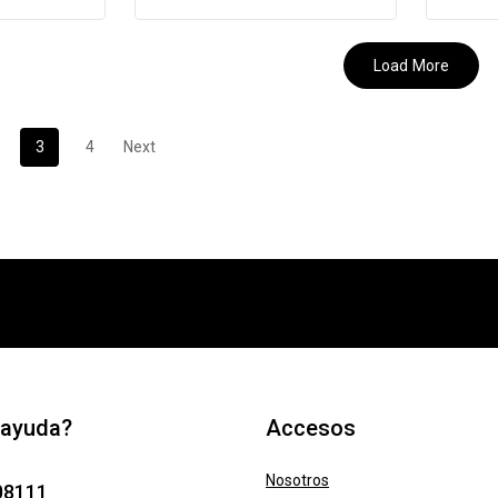
Load More
3
4
Next
 ayuda?
Accesos
Nosotros
08111