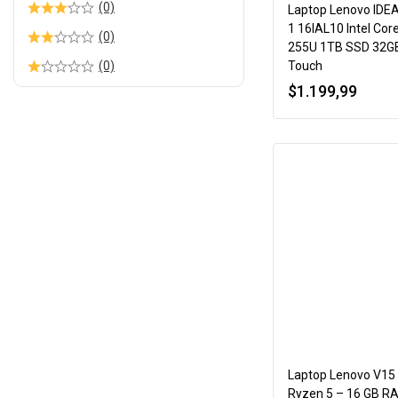
(0)
Laptop Lenovo IDEA
1 16IAL10 Intel Core
(0)
255U 1TB SSD 32G
Touch
(0)
$
1.199,99
Laptop Lenovo V15
Ryzen 5 – 16 GB R