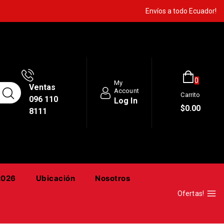
Envíos a todo Ecuador!
0
My
Ventas
Account
Carrito
096 110
Log In
$
0
.00
8111
2026
Ubicación
Nosotros
Ofertas!