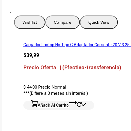
Wishlist
Compare
Quick View
Cargador Laptop Hp Tipo C Adaptador Corriente 20 V 3.25
$
39,99
Precio Oferta | (Efectivo-transferencia)
$ 44.00
Precio Normal
***(Difiere a 3 meses sin interés )
Añadir Al Carrito