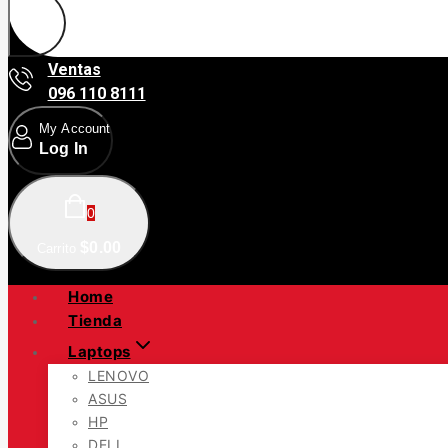
Ventas
096 110 8111
My Account
Log In
0
$
0
.00
Carrito
Home
Tienda
Laptops
LENOVO
ASUS
HP
DELL