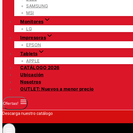
SAMSUNG
MSI
Monitores
LG
Impresoras
EPSON
Tablets
APPLE
CATÁLOGO 2026
Ubicación
Nosotros
OUTLET: Nuevos a menor precio
Ofertas!
Descarga nuestro catálogo