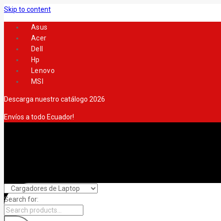
Skip to content
Asus
Acer
Dell
Hp
Lenovo
MSI
Descarga nuestro catálogo 2026
Envíos a todo Ecuador!
Search for: