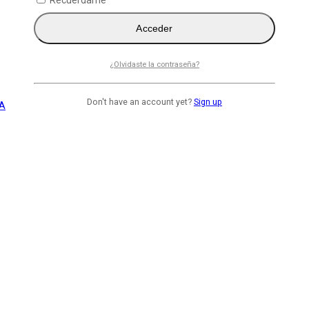
Recuérdame
Acceder
¿Olvidaste la contraseña?
Don't have an account yet?
Sign up
 A