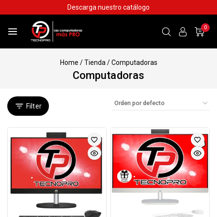
Skip
Descarga nuestro catálogo
to
content
0
Home
/
Tienda
/
Computadoras
Computadoras
Filter