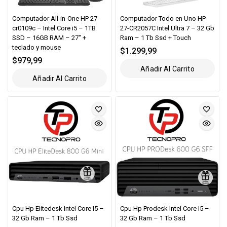
Computador All-in-One HP 27-
Computador Todo en Uno HP
cr0109c – Intel Core i5 – 1TB
27-CR2057C Intel Ultra 7 – 32 Gb
SSD – 16GB RAM – 27″ +
Ram – 1 Tb Ssd + Touch
teclado y mouse
$
1.299,99
$
979,99
Añadir Al Carrito
Añadir Al Carrito
Cpu Hp Elitedesk Intel Core I5 –
Cpu Hp Prodesk Intel Core I5 –
32 Gb Ram – 1 Tb Ssd
32 Gb Ram – 1 Tb Ssd