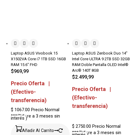
Laptop ASUS Vivobook 15
Laptop ASUS Zenbook Duo 14″
X1502VA Core i7 1TB SSD 16GB
Intel Core ULTRA 9 2TB SSD 32GB
RAM 15.6″ FHD
RAM Doble Pantalla OLED Intel®
Arc® 140T 8GB
$
969,99
$
2.499,99
Precio Oferta |
Precio Oferta |
(Efectivo-
(Efectivo-
transferencia)
transferencia)
$ 1067.00
Precio Normal
***(Difiere a 3 meses sin
interés )
$ 2750.00
Precio Normal
Añadir Al Carrito
***(Difiere a 3 meses sin
interés )