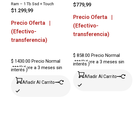
Ram – 1 Tb Ssd + Touch
$
779,99
$
1.299,99
Precio Oferta |
Precio Oferta |
(Efectivo-
(Efectivo-
transferencia)
transferencia)
$ 858.00
Precio Normal
$ 1430.00
Precio Normal
***(Difiere a 3 meses sin
interés )
***(Difiere a 3 meses sin
interés )
Añadir Al Carrito
Añadir Al Carrito