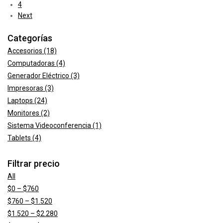
4
Next
Categorías
Accesorios
(18)
Computadoras
(4)
Generador Eléctrico
(3)
Impresoras
(3)
Laptops
(24)
Monitores
(2)
Sistema Videoconferencia
(1)
Tablets
(4)
Filtrar precio
All
Price
$
0
–
$
760
range:
Price
$
760
–
$
1.520
$0
range:
Price
$
1.520
–
$
2.280