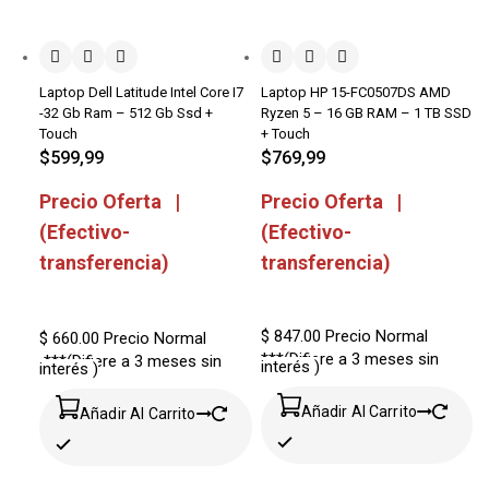
Laptop Dell Latitude Intel Core I7
Laptop HP 15-FC0507DS AMD
-32 Gb Ram – 512 Gb Ssd +
Ryzen 5 – 16 GB RAM – 1 TB SSD
Touch
+ Touch
$
599,99
$
769,99
Precio Oferta |
Precio Oferta |
(Efectivo-
(Efectivo-
transferencia)
transferencia)
$ 847.00
Precio Normal
$ 660.00
Precio Normal
***(Difiere a 3 meses sin
***(Difiere a 3 meses sin
interés )
interés )
Añadir Al Carrito
Añadir Al Carrito