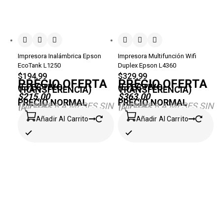
Impresora Inalámbrica Epson
Impresora Multifunción Wifi
EcoTank L1250
Duplex Epson L4360
$
194,99
$
329,99
PRECIO OFERTA
PRECIO OFERTA
(EFECTIVO-
(EFECTIVO-
TRANSFERENCIA)
TRANSFERENCIA)
$215.00
$363.00
PRECIO NORMAL
PRECIO NORMAL
(DIFIERE 3 A MESES SIN
(DIFIERE 3 A MESES SIN
INTERÉS)
INTERÉS)
Añadir Al Carrito
Añadir Al Carrito