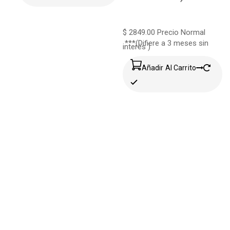
$ 2849.00
Precio Normal
***(Difiere a 3 meses sin
interés )
Añadir Al Carrito