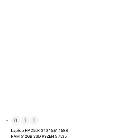
Laptop HP 255R G10 15.6″ 16GB
RAM 512GB SSD RYZEN 5 7535