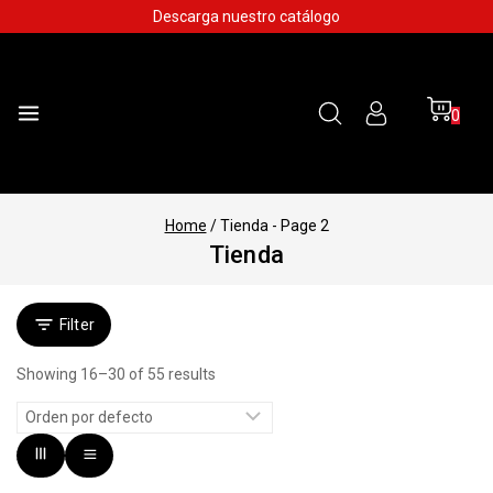
Skip
Descarga nuestro catálogo
to
content
0
Home
/
Tienda
- Page 2
Tienda
Filter
Showing 16–
30
of
55
results