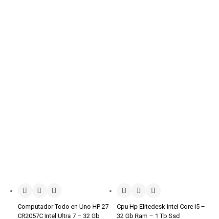
Computador Todo en Uno HP 27-
Cpu Hp Elitedesk Intel Core I5 –
CR2057C Intel Ultra 7 – 32 Gb
32 Gb Ram – 1 Tb Ssd