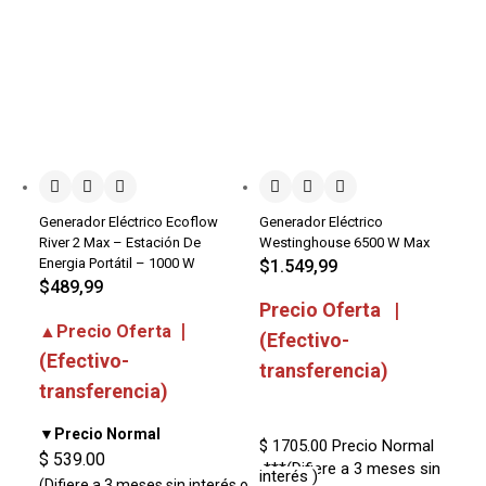
Generador Eléctrico Ecoflow
Generador Eléctrico
River 2 Max – Estación De
Westinghouse 6500 W Max
Energia Portátil – 1000 W
$
1.549,99
$
489,99
Precio Oferta |
|
▲Precio Oferta
(Efectivo-
(Efectivo-
transferencia)
transferencia)
▼Precio Normal
$ 1705.00
Precio Normal
$ 539.00
***(Difiere a 3 meses sin
interés )
(Difiere a 3 meses sin interés o