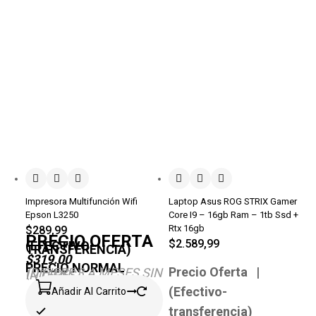
Impresora Multifunción Wifi
Laptop Asus ROG STRIX Gamer
Epson L3250
Core I9 – 16gb Ram – 1tb Ssd +
Rtx 16gb
$
289,99
PRECIO OFERTA
$
2.589,99
(EFECTIVO-
TRANSFERENCIA)
$319.00
PRECIO NORMAL
Precio Oferta |
(DIFIERE 3 A MESES SIN
INTERÉS)
(Efectivo-
Añadir Al Carrito
transferencia)