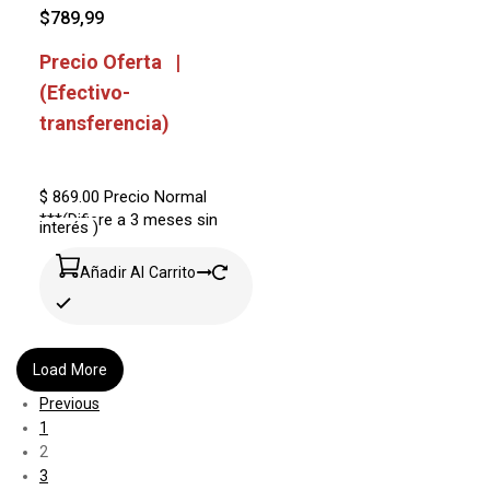
$
789,99
Precio Oferta |
(Efectivo-
transferencia)
$ 869.00
Precio Normal
***(Difiere a 3 meses sin
interés )
Añadir Al Carrito
Load More
Previous
1
2
3