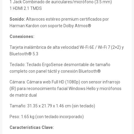
1 Jack Combinado de auriculares/micrófono (3.5 mm)
1 HDMI 2.1 TMDS
Sonido:
Altavoces estéreo premium certificados por
Harman Kardon con soporte Dolby Atmos®
Conexiones:
Tarjeta inalámbrica de alta velocidad Wi-Fi 6E / Wi-Fi 7 (2×2) y
Bluetooth® 5.3
Teclado: Teclado ErgoSense desmontable de tamaño
completo con panel táctil y conexión Bluetooth®
Cámara: Cámara web Full HD (1080p) con sensor infrarrojo
(IR) para reconocimiento facial Windows Hello y micrófonos
de matriz dual
Tamaño: 31.35 x 21.79 x 1.46 cm (sin teclado)
Peso: 1.65 kg (con teclado incorporado)
Características Clave: