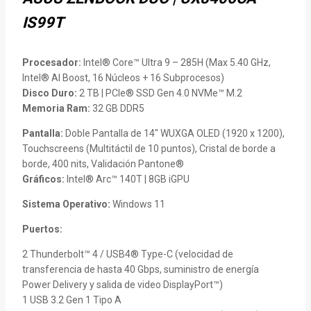
IS99T
Procesador:
Intel® Core™ Ultra 9 – 285H (Max 5.40 GHz,
Intel® AI Boost, 16 Núcleos + 16 Subprocesos)
Disco Duro:
2 TB | PCIe® SSD Gen 4.0 NVMe™ M.2
Memoria Ram:
32 GB DDR5
Pantalla:
Doble Pantalla de 14″ WUXGA OLED (1920 x 1200),
Touchscreens (Multitáctil de 10 puntos), Cristal de borde a
borde, 400 nits, Validación Pantone®
Gráficos:
Intel® Arc™ 140T | 8GB iGPU
Sistema Operativo:
Windows 11
Puertos:
2 Thunderbolt™ 4 / USB4® Type-C (velocidad de
transferencia de hasta 40 Gbps, suministro de energía
Power Delivery y salida de video DisplayPort™)
1 USB 3.2 Gen 1 Tipo A