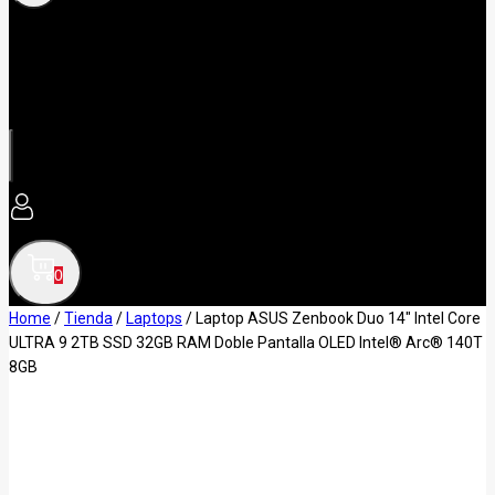
0
Home
/
Tienda
/
Laptops
/
Laptop ASUS Zenbook Duo 14″ Intel Core
ULTRA 9 2TB SSD 32GB RAM Doble Pantalla OLED Intel® Arc® 140T
8GB