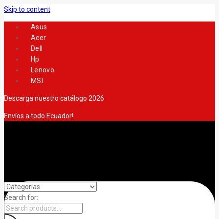
Skip to content
Asus
Acer
Dell
Hp
Lenovo
MSI
Descarga nuestro catálogo 2026
Envíos a todo Ecuador!
Search for: