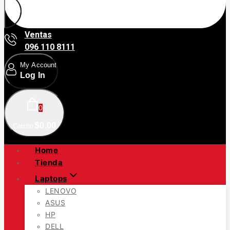
Ventas
096 110 8111
My Account
Log In
0
$
0
.00
Carrito
Home
Tienda
Laptops
LENOVO
ASUS
HP
DELL