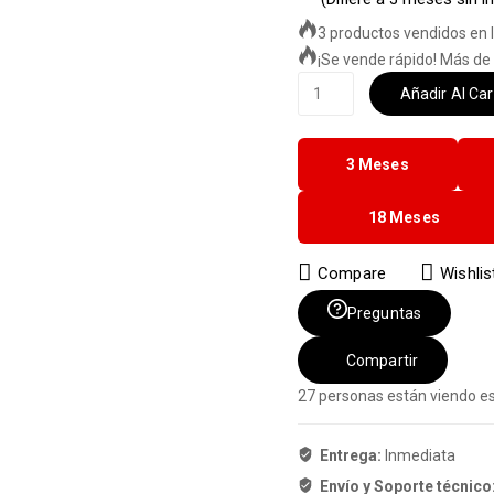
3 productos vendidos en l
¡Se vende rápido! Más de 
Laptop
Añadir Al Car
Lenovo
Legion
7i
3 Meses
16IAX10
16"
18 Meses
Intel
Core
Compare
Wishlis
ULTRA
7
Preguntas
1TB
SSD
Compartir
16GB
27
personas están viendo e
RAM
16"
2.5K
Entrega:
Inmediata
OLED
Envío y Soporte técnico