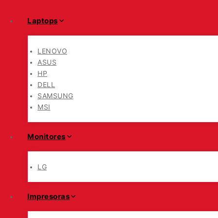
Laptops
LENOVO
ASUS
HP
DELL
SAMSUNG
MSI
Monitores
LG
Impresoras