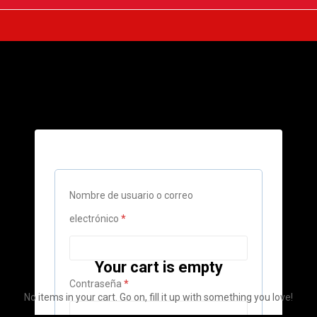
Nombre de usuario o correo
Obligatorio
electrónico
*
Your cart is empty
Obligatorio
Contraseña
*
No items in your cart. Go on, fill it up with something you love!