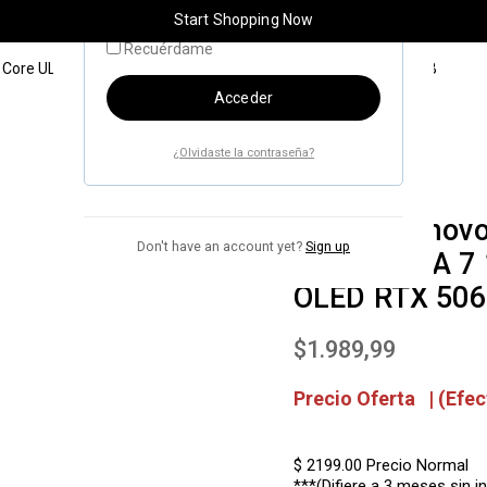
Start Shopping Now
Recuérdame
tel Core ULTRA 7 1TB SSD 16GB RAM 16″ 2.5K OLED RTX 5060 8GB
Acceder
¿Olvidaste la contraseña?
Laptop Lenovo 
Don't have an account yet?
Sign up
Core ULTRA 7
OLED RTX 506
$
1.989,99
Precio Oferta | (Efec
$ 2199.00
Precio Normal
***(Difiere a 3 meses sin in