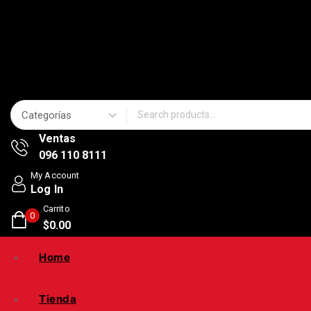
Search for:
Ventas
096 110 8111
My Account
Log In
Carrito
0
$
0
.00
Home
Tienda