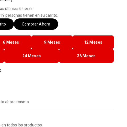
as últimas 6 horas
19 personas tienen en su carrito.
rito
Comprar Ahora
6 Meses
9 Meses
12 Meses
24 Meses
36 Meses
t
sto ahora mismo
:
en todos los productos