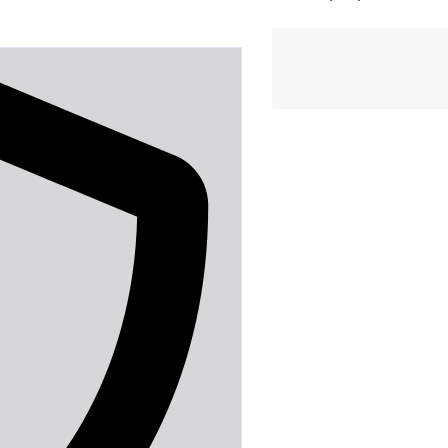
RTX
5060
8GB
cantidad