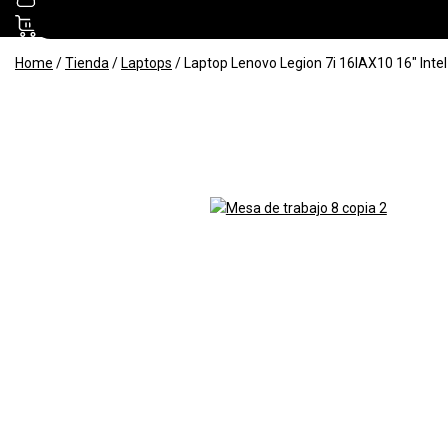
0
Home
/
Tienda
/
Laptops
/
Laptop Lenovo Legion 7i 16IAX10 16″ In