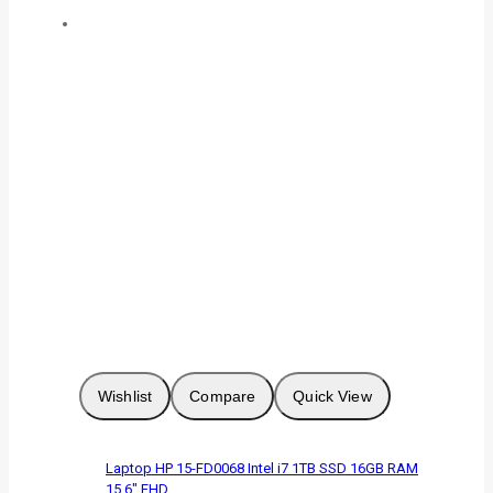
Wishlist
Compare
Quick View
Laptop HP 15-FD0068 Intel i7 1TB SSD 16GB RAM
15.6″ FHD