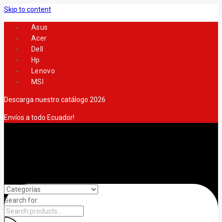
Skip to content
Asus
Acer
Dell
Hp
Lenovo
MSI
Descarga nuestro catálogo 2026
Envíos a todo Ecuador!
Search for: