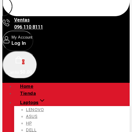
Ventas
096 110 8111
My Account
Log In
0
$
0
.00
Carrito
Home
Tienda
Laptops
LENOVO
ASUS
HP
DELL