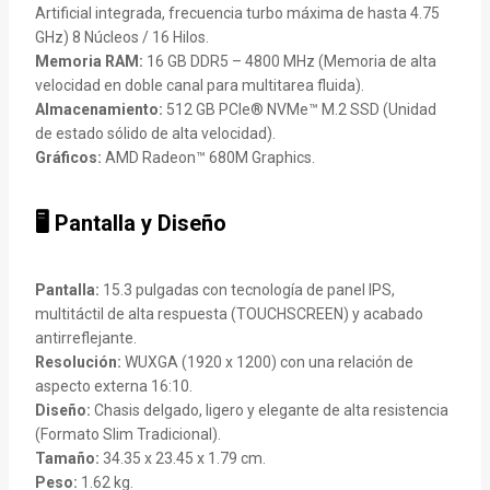
Artificial integrada, frecuencia turbo máxima de hasta 4.75
GHz) 8 Núcleos / 16 Hilos.
Memoria RAM:
16 GB DDR5 – 4800 MHz (Memoria de alta
velocidad en doble canal para multitarea fluida).
Almacenamiento:
512 GB PCIe® NVMe™ M.2 SSD (Unidad
de estado sólido de alta velocidad).
Gráficos:
AMD Radeon™ 680M Graphics.
🖥️ Pantalla y Diseño
Pantalla:
15.3 pulgadas con tecnología de panel IPS,
multitáctil de alta respuesta (TOUCHSCREEN) y acabado
antirreflejante.
Resolución:
WUXGA (1920 x 1200) con una relación de
aspecto externa 16:10.
Diseño:
Chasis delgado, ligero y elegante de alta resistencia
(Formato Slim Tradicional).
Tamaño:
34.35 x 23.45 x 1.79 cm.
Peso:
1.62 kg.