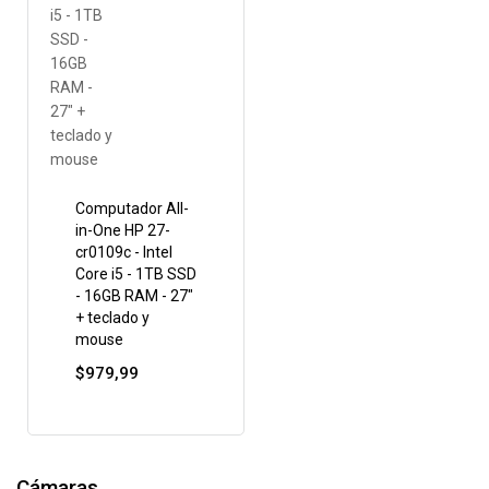
Computador All-
in-One HP 27-
cr0109c - Intel
Core i5 - 1TB SSD
- 16GB RAM - 27"
+ teclado y
mouse
$
979,99
Cámaras