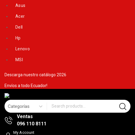
Skip
Asus
to
Acer
content
Dell
Hp
Lenovo
MSI
Descarga nuestro catálogo 2026
Envíos a todo Ecuador!
Search for:
Ventas
096 110 8111
My Account