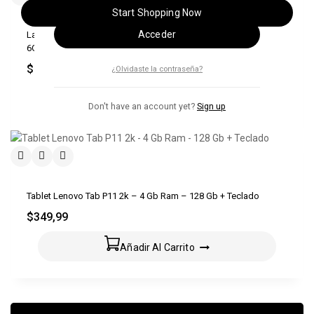
Recuérdame
Start Shopping Now
Acceder
Laptop HP Victus Gamer 15.6′ Ryzen 7 512 SSD 16GB RTX 4050
6GB
$
1.189,99
¿Olvidaste la contraseña?
Añadir Al Carrito
Don't have an account yet?
Sign up
Tablet Lenovo Tab P11 2k – 4 Gb Ram – 128 Gb + Teclado
$
349,99
Añadir Al Carrito