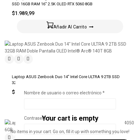
SSD 16GB RAM 16″ 2.5K OLED RTX 5060 8GB
$
1.989,99
Añadir Al Carrito
Laptop ASUS Zenbook Duo 14″ Intel Core ULTRA 9 2TB SSD
32GB RAM Doble Pantalla OLED Intel® Arc® 140T 8GB
$
2.499,99
Nombre de usuario o correo electrónico
*
Obligatorio
Añadir Al Carrito
Your cart is empty
Contraseña
*
Obligatorio
No items in your cart. Go on, fill it up with something you love!