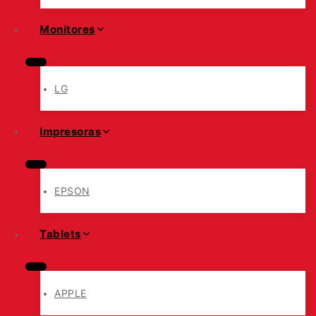
Monitores
LG
Impresoras
EPSON
Tablets
APPLE