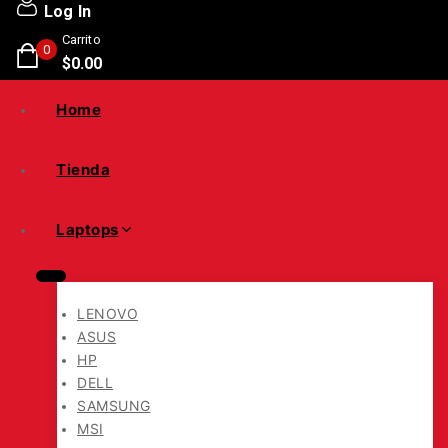
Log In
Carrito
0
$
0
.00
Home
Tienda
Laptops
LENOVO
ASUS
HP
DELL
SAMSUNG
MSI