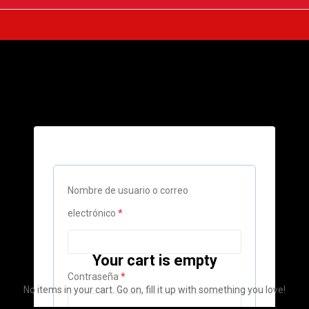
Nombre de usuario o correo
Obligatorio
electrónico
*
Your cart is empty
Obligatorio
Contraseña
*
No items in your cart. Go on, fill it up with something you love!