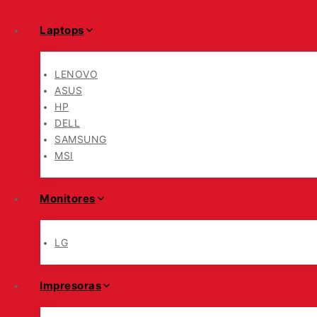
Laptops
LENOVO
ASUS
HP
DELL
SAMSUNG
MSI
Monitores
LG
Impresoras