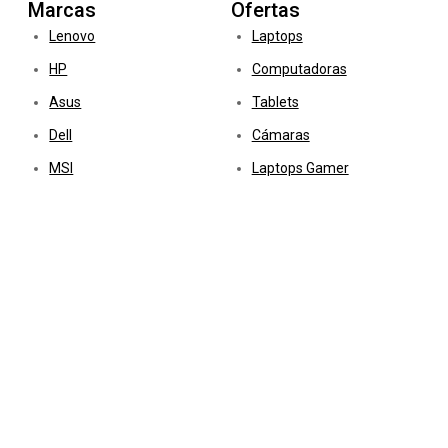
Marcas
Ofertas
Lenovo
Laptops
HP
Computadoras
Asus
Tablets
Dell
Cámaras
MSI
Laptops Gamer