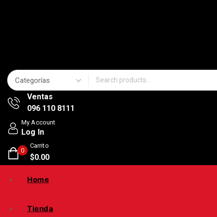
Search for:
Ventas
096 110 8111
My Account
Log In
Carrito
0
$
0
.00
Home
Tienda