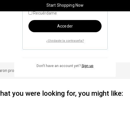
Start Shopping Now
Recuérdame
Acceder
¿Olvidaste la contraseña?
Don't have an account yet?
Sign up
aron productos que concuerden con la selección.
at you were looking for, you might like: