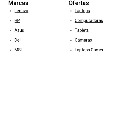
Marcas
Ofertas
Lenovo
Laptops
HP
Computadoras
Asus
Tablets
Dell
Cámaras
MSI
Laptops Gamer