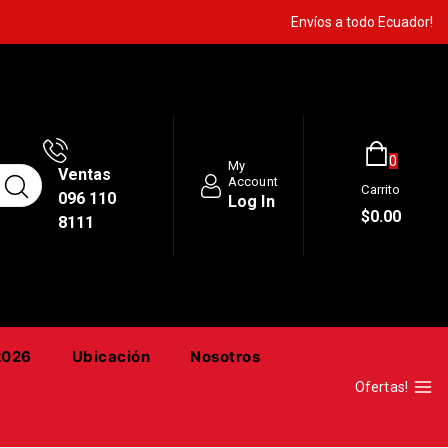
Envíos a todo Ecuador!
0
My
Ventas
Account
Carrito
096 110
Log In
$
0
.00
8111
2026
Ubicación
Nosotros
Ofertas!