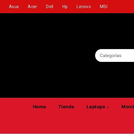
Skip
Asus
Acer
Dell
Hp
Lenovo
MSI
to
content
Search for:
Home
Tienda
Laptops
Moni