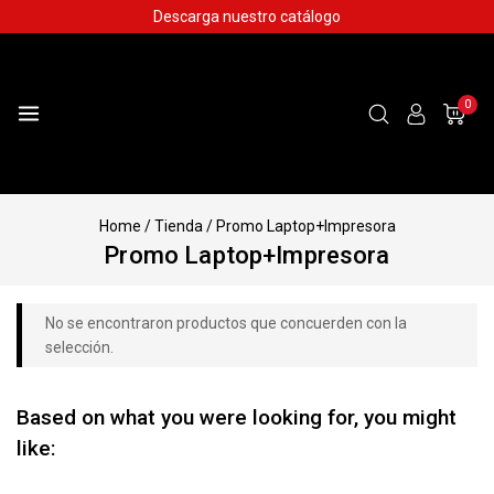
Skip
Descarga nuestro catálogo
to
content
0
Home
/
Tienda
/
Promo Laptop+Impresora
Promo Laptop+Impresora
No se encontraron productos que concuerden con la
selección.
Based on what you were looking for, you might
like: