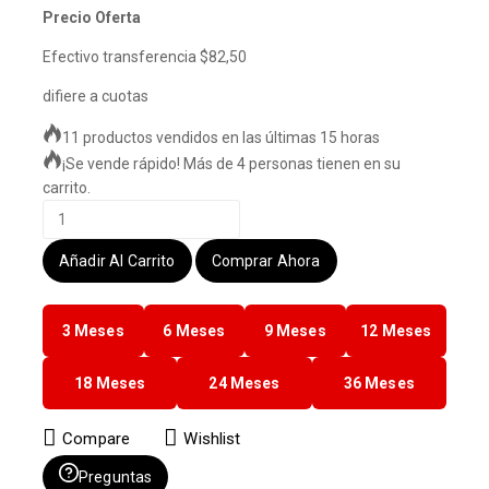
Precio Oferta
Efectivo transferencia $82,50
difiere a cuotas
11 productos vendidos en las últimas 15 horas
¡Se vende rápido! Más de 4 personas tienen en su
carrito.
Parlante
Amazon
Alexa
Añadir Al Carrito
Comprar Ahora
5ta
Generacion
3 Meses
6 Meses
9 Meses
12 Meses
Asistente
Voz
Original
18 Meses
24 Meses
36 Meses
cantidad
Compare
Wishlist
Preguntas