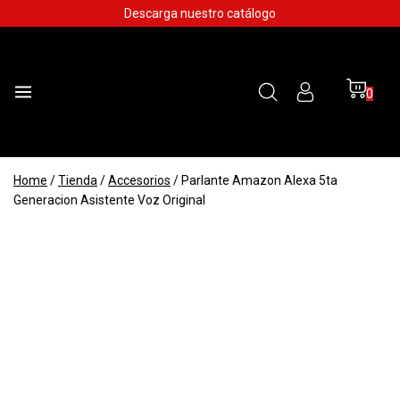
Skip
Descarga nuestro catálogo
to
content
0
Home
/
Tienda
/
Accesorios
/
Parlante Amazon Alexa 5ta
Generacion Asistente Voz Original