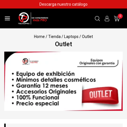
Skip
Descarga nuestro catálogo
to
content
0
Home
/
Tienda
/
Laptops
/
Outlet
Outlet