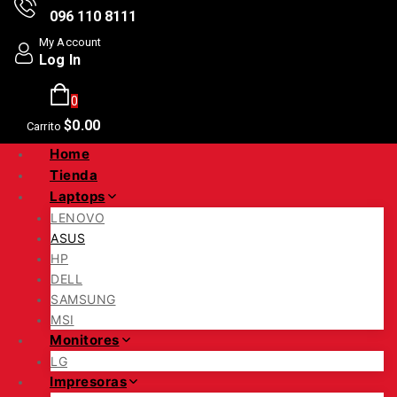
096 110 8111
My Account
Log In
0
$
0
.00
Carrito
Home
Tienda
Laptops
LENOVO
ASUS
HP
DELL
SAMSUNG
MSI
Monitores
LG
Impresoras