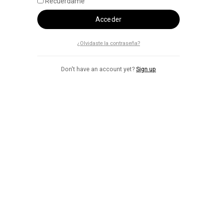
Recuérdame
Acceder
¿Olvidaste la contraseña?
Don't have an account yet?
Sign up