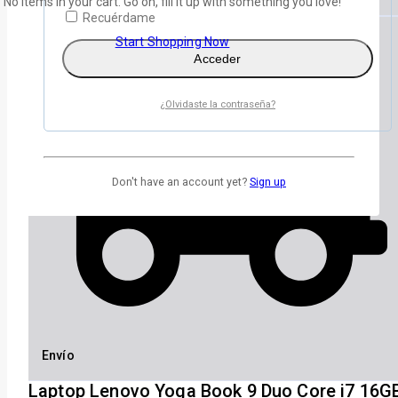
No items in your cart. Go on, fill it up with something you love!
Recuérdame
Start Shopping Now
Acceder
¿Olvidaste la contraseña?
Don't have an account yet?
Sign up
Envío
Laptop Lenovo Yoga Book 9 Duo Core i7 16