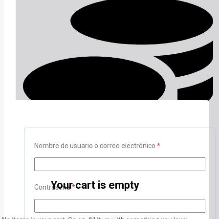
Obligatorio
Nombre de usuario o correo electrónico
*
Your cart is empty
Obligatorio
Contraseña
*
Mejor Precio