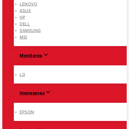
LENOVO
ASUS
HP
DELL
SAMSUNG
MSI
Monitores
LG
Impresoras
EPSON