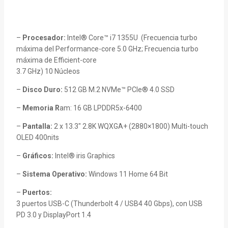
–
Procesador:
Intel® Core™ i7 1355U (Frecuencia turbo
máxima del Performance-core 5.0 GHz; Frecuencia turbo
máxima de Efficient-core
3.7 GHz) 10 Núcleos
–
Disco Duro:
512 GB M.2 NVMe™ PCIe® 4.0 SSD
–
Memoria
R
am: 16 GB LPDDR5x-6400
–
Pantalla:
2 x 13.3″ 2.8K WQXGA+ (2880×1800) Multi-touch
OLED 400nits
–
Gráficos:
Intel® iris Graphics
–
Sistema Operativo:
Windows 11 Home 64 Bit
–
Puertos:
3 puertos USB-C (Thunderbolt 4 / USB4 40 Gbps), con USB
PD 3.0 y DisplayPort 1.4