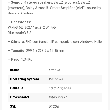
–
Sonido:
4 stereo speakers, 2W x2 (woofers), 2W x2
(tweeters), Dolby Atmos®, Smart Amplifier (AMP), sound by
Bowers & Wilkins
–
Conexiones:
Wi-Fi® 6E, 802.11ax 2×2 Wi-Fi®
Bluetooth® 5.3
–
Cámara:
FHD con función IR compatible con Windows Hello
–
Tamaño:
299.1 x 203.9 x 15.95 mm
–
Peso:
1,34 Kg
brand
Lenovo
Operating System
Windows
Pantalla
13.3 Pulgadas
Procesador
Intel Core i7
SSD
512GB