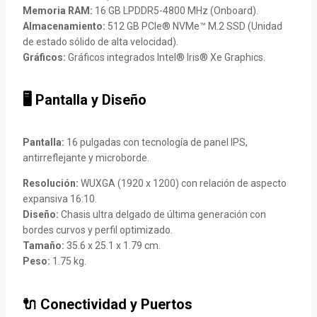
Memoria RAM:
16 GB LPDDR5-4800 MHz (Onboard).
Almacenamiento:
512 GB PCIe® NVMe™ M.2 SSD (Unidad
de estado sólido de alta velocidad).
Gráficos:
Gráficos integrados Intel® Iris® Xe Graphics.
🖥️ Pantalla y Diseño
Pantalla:
16 pulgadas con tecnología de panel IPS,
antirreflejante y microborde.
Resolución:
WUXGA (1920 x 1200) con relación de aspecto
expansiva 16:10.
Diseño:
Chasis ultra delgado de última generación con
bordes curvos y perfil optimizado.
Tamaño:
35.6 x 25.1 x 1.79 cm.
Peso:
1.75 kg.
🔌 Conectividad y Puertos