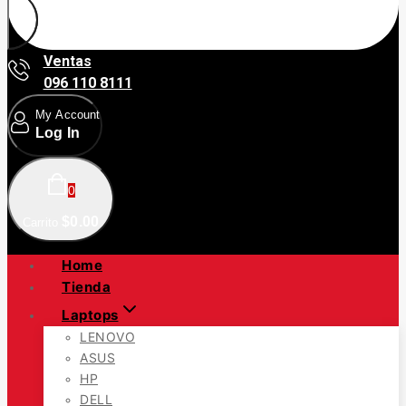
Ventas
096 110 8111
My Account
Log In
0
$
0
.00
Carrito
Home
Tienda
Laptops
LENOVO
ASUS
HP
DELL