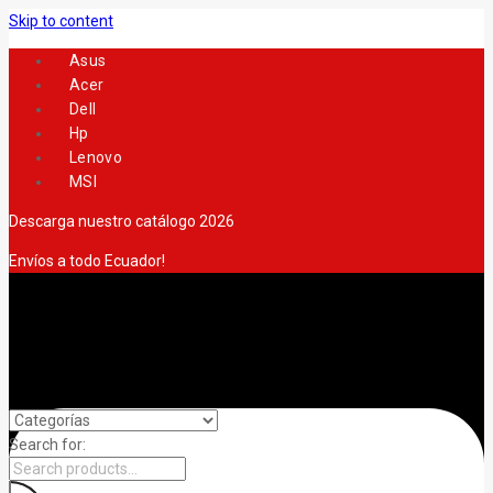
Skip to content
Asus
Acer
Dell
Hp
Lenovo
MSI
Descarga nuestro catálogo 2026
Envíos a todo Ecuador!
Search for: