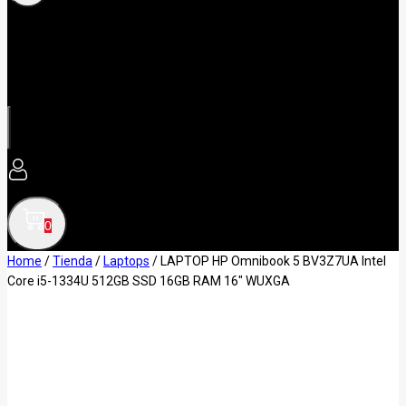
0
Home
/
Tienda
/
Laptops
/
LAPTOP HP Omnibook 5 BV3Z7UA Intel
Core i5-1334U 512GB SSD 16GB RAM 16″ WUXGA