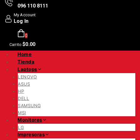
096 110 8111
My Account
Log In
0
$
0
.00
Carrito
Home
Tienda
Laptops
LENOVO
ASUS
HP
DELL
SAMSUNG
MSI
Monitores
LG
Impresoras