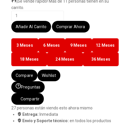
¡Se vende rápido! Más de 11 personas tienen en su
carrito.
Laptop
Dell
Latitude
Añadir Al Carrito
Comprar Ahora
Intel
Core
3 Meses
6 Meses
9 Meses
12 Meses
I7
-32
Gb
18 Meses
24 Meses
36 Meses
Ram
-
Compare
Wishlist
512
Gb
Preguntas
Ssd
+
Compartir
Touch
27
personas están viendo esto ahora mismo
cantidad
Entrega:
Inmediata
Envío y Soporte técnico:
en todos los productos