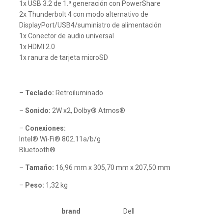
1x USB 3.2 de 1.ª generación con PowerShare
2x Thunderbolt 4 con modo alternativo de
DisplayPort/USB4/suministro de alimentación
1x Conector de audio universal
1x HDMI 2.0
1x ranura de tarjeta microSD
–
Teclado:
Retroiluminado
–
Sonido:
2W x2, Dolby® Atmos®
–
Conexiones:
Intel® Wi-Fi® 802.11a/b/g
Bluetooth®
–
Tamaño:
16,96 mm x 305,70 mm x 207,50 mm
–
Peso:
1,32 kg
brand
Dell