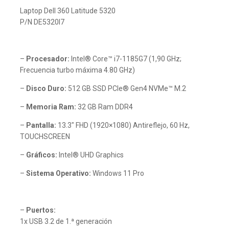
Laptop Dell 360 Latitude 5320
P/N DE5320I7
–
Procesador:
Intel® Core™ i7-1185G7 (1,90 GHz;
Frecuencia turbo máxima 4.80 GHz)
–
Disco Duro:
512 GB SSD PCIe® Gen4 NVMe™ M.2
–
Memoria Ram:
32 GB Ram DDR4
–
Pantalla:
13.3″ FHD (1920×1080) Antireflejo, 60 Hz,
TOUCHSCREEN
–
Gráficos:
Intel® UHD Graphics
–
Sistema Operativo:
Windows 11 Pro
–
Puertos:
1x USB 3.2 de 1.ª generación