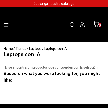
Skip
Descarga nuestro catálogo
to
content
0
Home
/
Tienda
/
Laptops
/
Laptops con IA
Laptops con IA
No se encontraron productos que concuerden con la selección.
Based on what you were looking for, you might
like: