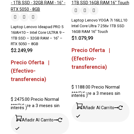
Laptop Lenovo YOGA 7i 16ILL10
Intel Core Ultra 7 256v 1TB SSD
Laptop Lenovo Ideapad PRO 5
16GB RAM 16″ Touch
16IAH10 – Intel Core ULTRA 9 –
$
1.079,99
1TB SSD – 32GB RAM – 16″ –
RTX 5050 – 8GB
Precio Oferta |
$
2.249,99
(Efectivo-
Precio Oferta |
transferencia)
(Efectivo-
transferencia)
$ 1188.00
Precio Normal
***(Difiere a 3 meses sin
interés )
$ 2475.00
Precio Normal
***(Difiere a 3 meses sin
interés )
Añadir Al Carrito
Añadir Al Carrito