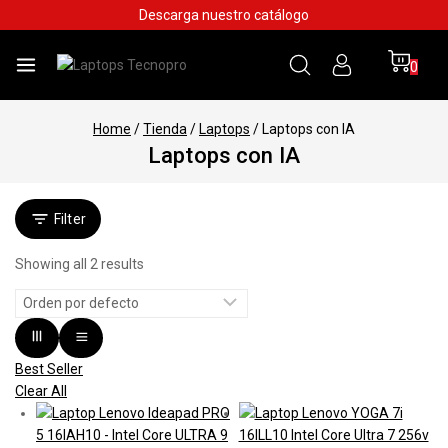
Skip
Descarga nuestro catálogo
to
content
0
Home
/
Tienda
/
Laptops
/
Laptops con IA
Laptops con IA
Filter
Showing all
2
results
Best Seller
Clear All