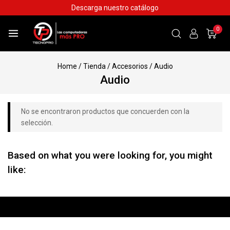
Skip
Descarga nuestro catálogo
to
content
0
Home
/
Tienda
/
Accesorios
/
Audio
Audio
No se encontraron productos que concuerden con la
selección.
Based on what you were looking for, you might
like: