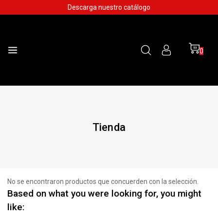
Skip
Descarga nuestro catálogo
to
content
0
Tienda
No se encontraron productos que concuerden con la selección.
Based on what you were looking for, you might
like: