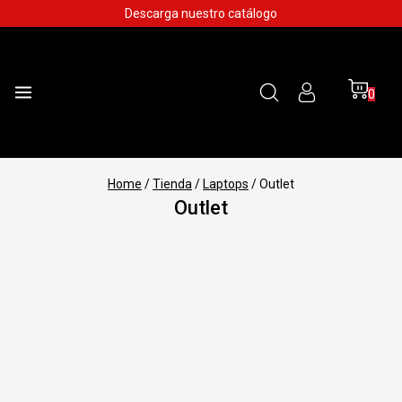
Skip
Descarga nuestro catálogo
to
content
0
Home
/
Tienda
/
Laptops
/
Outlet
Outlet