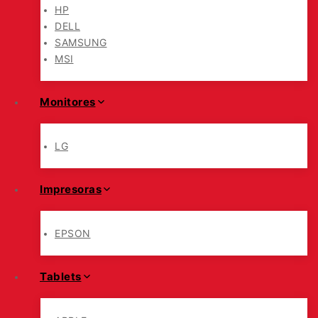
HP
DELL
SAMSUNG
MSI
Monitores
LG
Impresoras
EPSON
Tablets