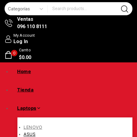
Search for:
Ventas
096 110 8111
My Account
Log In
Carrito
0
$
0
.00
Home
Tienda
Laptops
LENOVO
ASUS