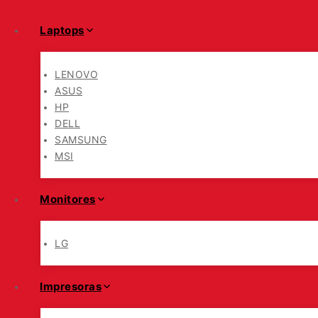
Laptops
LENOVO
ASUS
HP
DELL
SAMSUNG
MSI
Monitores
LG
Impresoras