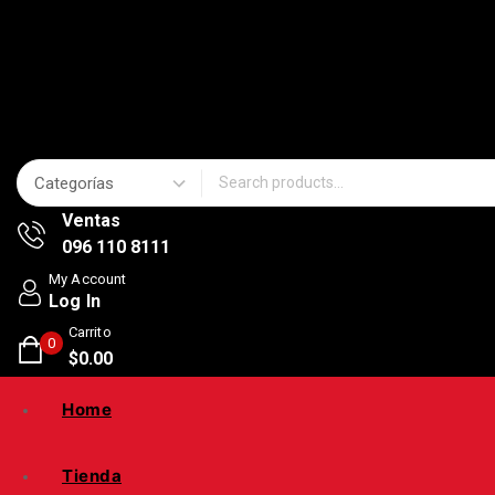
Search for:
Ventas
096 110 8111
My Account
Log In
Carrito
0
$
0
.00
Home
Tienda