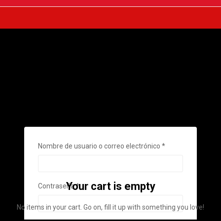
Nombre de usuario o correo electrónico
*
Obligatorio
Your cart is empty
Contraseña
*
Obligatorio
No items in your cart. Go on, fill it up with something you love!