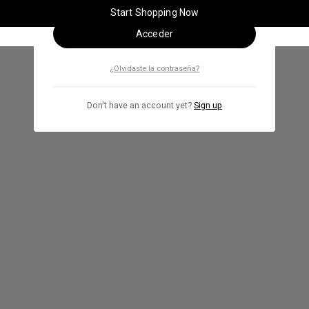
Recuérdame
Start Shopping Now
Acceder
¿Olvidaste la contraseña?
Don't have an account yet?
Sign up