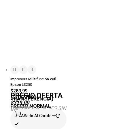
Impresora Multifunción Wifi
Epson L3250
$
289,99
PRECIO OFERTA
(EFECTIVO-
TRANSFERENCIA)
$319.00
PRECIO NORMAL
(DIFIERE 3 A MESES SIN
INTERÉS)
Añadir Al Carrito