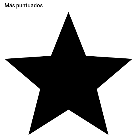
$0
Más puntuados
through
$760