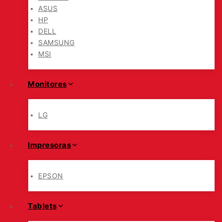
ASUS
HP
DELL
SAMSUNG
MSI
Monitores
LG
Impresoras
EPSON
Tablets