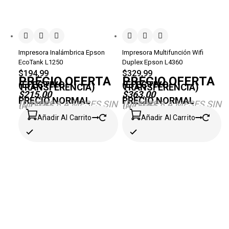
Impresora Inalámbrica Epson
Impresora Multifunción Wifi
EcoTank L1250
Duplex Epson L4360
$
194,99
$
329,99
PRECIO OFERTA
PRECIO OFERTA
(EFECTIVO-
(EFECTIVO-
TRANSFERENCIA)
TRANSFERENCIA)
$215.00
$363.00
PRECIO NORMAL
PRECIO NORMAL
(DIFIERE 3 A MESES SIN
(DIFIERE 3 A MESES SIN
INTERÉS)
INTERÉS)
Añadir Al Carrito
Añadir Al Carrito