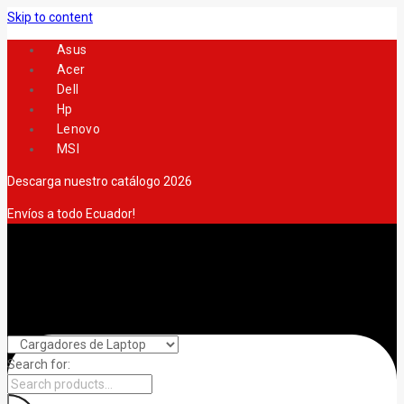
Skip to content
Asus
Acer
Dell
Hp
Lenovo
MSI
Descarga nuestro catálogo 2026
Envíos a todo Ecuador!
Search for: