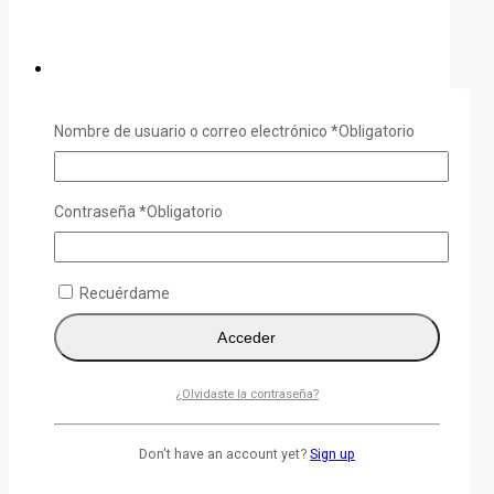
Nombre de usuario o correo electrónico
*
Obligatorio
Laptop HP Victus Gamer 15.6' Ryzen 7 512 SSD 16GB
RTX 4050 6GB
0
out of 5
Contraseña
*
Obligatorio
$
1.189,99
Recuérdame
Acceder
¿Olvidaste la contraseña?
Don't have an account yet?
Sign up