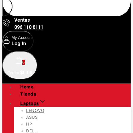
Ventas
096 110 8111
My Account
Log In
0
$
0
.00
Carrito
Home
Tienda
Laptops
LENOVO
ASUS
HP
DELL