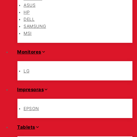
ASUS
HP
DELL
SAMSUNG
MSI
Monitores
LG
Impresoras
EPSON
Tablets