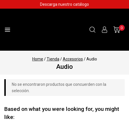
Skip
Descarga nuestro catálogo
to
content
0
Home
/
Tienda
/
Accesorios
/
Audio
Audio
No se encontraron productos que concuerden con la
selección.
Based on what you were looking for, you might
like: