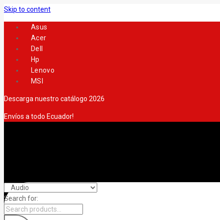
Skip to content
Asus
Acer
Dell
Hp
Lenovo
MSI
Descarga nuestro catálogo 2026
Envíos a todo Ecuador!
Search for: