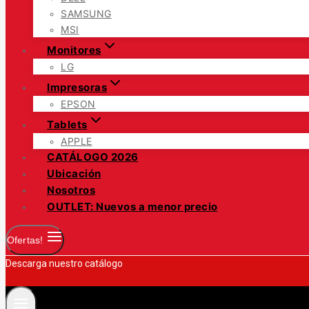
SAMSUNG
MSI
Monitores
LG
Impresoras
EPSON
Tablets
APPLE
CATÁLOGO 2026
Ubicación
Nosotros
OUTLET: Nuevos a menor precio
Ofertas!
Descarga nuestro catálogo