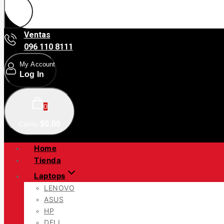
Ventas
096 110 8111
My Account
Log In
0
$
0
.00
Carrito
Home
Tienda
Laptops
LENOVO
ASUS
HP
DELL